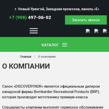
г. Новый Уренгой, Западная промзона, панель «Е»
+7 (908)
497-06-02
Заказать звонок
КАТАЛОГ
Аксессуары
Аренда и прокат техники
Бесплатная доставка
Главная
Контакты
О компании
Продажа в кредит
Ремонт и сервис
Экипировка
Главная
\
О компании
О КОМПАНИИ
Салон «DISCOVERY.NUR» является официальным дилером
канадской фирмы Bombardier Recreational Products (BRP),
которая производит мототехнику премиум-класса.
Специалисты компании выполнят сервисное обслуживание