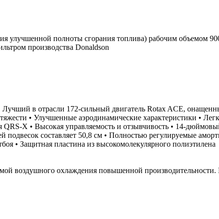
ия улучшенной полноты сгорания топлива) рабочим объемом 900
льтром производства Donaldson
• Лучший в отрасли 172-сильный двигатель Rotax ACE, онащенн
 тяжести • Улучшенные аэродинамические характеристики • Легк
я QRS-X • Высокая управляемость и отзывчивость • 14-дюймовы
адней подвесок составляет 50,8 см • Полностью регулируемые а
тбоя • Защитная пластина из высокомолекулярного полиэтилена
емой воздушного охлаждения повышенной производительности. 