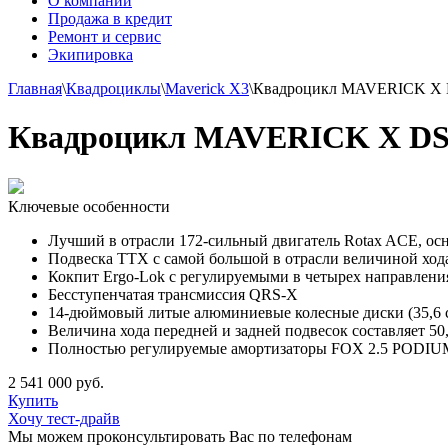
О компании
Продажа в кредит
Ремонт и сервис
Экипировка
Главная
\
Квадроциклы
\
Maverick X3
\
Квадроцикл MAVERICK X
Квадроцикл MAVERICK X D
Ключевые особенности
Лучший в отрасли 172-сильный двигатель Rotax ACE, ос
Подвеска TTX с самой большой в отрасли величиной ход
Кокпит Ergo-Lok с регулируемыми в четырех направлени
Бесступенчатая трансмиссия QRS-X
14-дюймовый литые алюминиевые колесные диски (35,6 см
Величина хода передней и задней подвесок составляет 50
Полностью регулируемые амортизаторы FOX 2.5 PODIUM 
2 541 000 руб.
Купить
Хочу тест-драйв
Мы можем проконсультировать Вас по телефонам