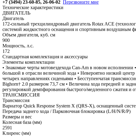
+7 (3494) 23-60-85, 26-06-02
Перезвоните мне
Технические характеристики
ДВИГАТЕЛЬ
Двигатель
172-сильный трехцилиндровый двигатель Rotax ACE (технолог
системой жидкостного оснащения и спортивным воздушным фи
Объем двигателя, куб. см
900
Мощность, л.с.
172
Стандартная комплектация и аксессуары
Элементы комплектации
• Знакомые черты мотовездехода Can-Am в новом исполнении 
большой в отрасли величиной хода • Невероятно низкий центр
четырех направлениях сиденьями • Бесступенчатая трансмисси
Bighorn† 2.0 размером 73,7 см • Величина хода передней и з
регулировкой демпфирования быстрого/медленного сжатия и о
ТРАНСМИССИЯ
Трансмиссия
Вариатор Quick Response System X (QRS-X), оснащенный сист
Передача заднего хода / Парковочная блокировка (L/H/N/R/P)
Размеры и вес
Колесная база (мм)
2591
Клиренс (мм)