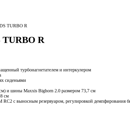
 DS TURBO R
S TURBO R
нащенный турбонагнетателем и интеркулером
а
ях сиденьями
) и шины Maxxis Bighorn 2.0 размером 73,7 см
,8 см
RC2 с выносным резервуаром, регулировкой демпфирования бы