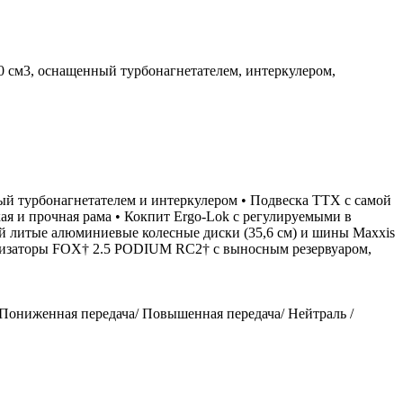
 см3, оснащенный турбонагнетателем, интеркулером,
ый турбонагнетателем и интеркулером • Подвеска TTX с самой
ая и прочная рама • Кокпит Ergo-Lok с регулируемыми в
й литые алюминиевые колесные диски (35,6 см) и шины Maxxis
мортизаторы FOX† 2.5 PODIUM RC2† с выносным резервуаром,
Пониженная передача/ Повышенная передача/ Нейтраль /