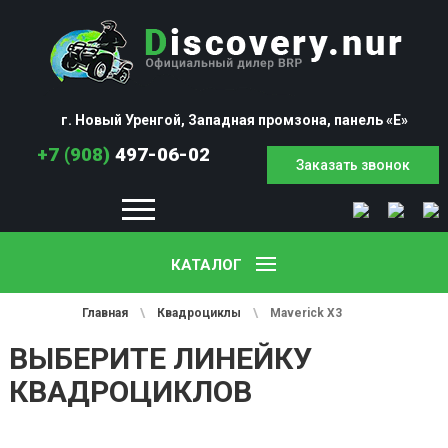
г. Новый Уренгой, Западная промзона, панель «Е»
+7 (908)
497-06-02
Заказать звонок
КАТАЛОГ
Аксессуары
Аренда и прокат техники
Бесплатная доставка
Главная
Контакты
О компании
Продажа в кредит
Ремонт и сервис
Экипировка
Главная
\
Квадроциклы
\
Maverick X3
ВЫБЕРИТЕ ЛИНЕЙКУ
КВАДРОЦИКЛОВ